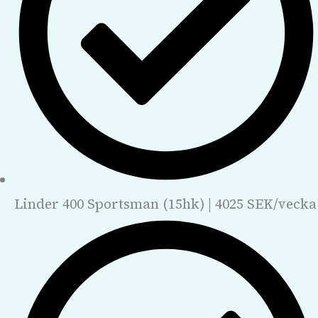
Linder 400 Sportsman (15hk) | 4025 SEK/vecka