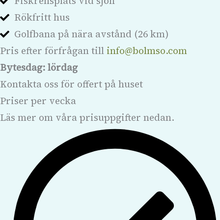
Fiskrensplats vid sjön
Rökfritt hus
Golfbana på nära avstånd (26 km)
Pris efter förfrågan till
info@bolmso.com
Bytesdag: lördag
Kontakta oss för offert på huset
Priser per vecka
Läs mer om våra prisuppgifter nedan.