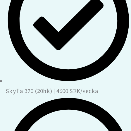
Skylla 370 (20hk) | 4600 SEK/vecka