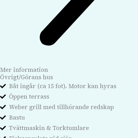
Mer information
Övrigt/Görans hus
Båt ingår (ca 15 fot). Motor kan hyras
Öppen terrass
Weber grill med tillhörande redskap
Bastu
Tvättmaskin & Torktumlare