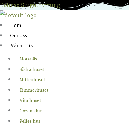
Hoppa
Menu
Bolmsö Stuguthyrning
till
Görans hus
innehåll
Hem
Om oss
Våra Hus
Motanäs
Södra huset
Mittenhuset
Timmerhuset
Vita huset
Görans hus
Pelles hus