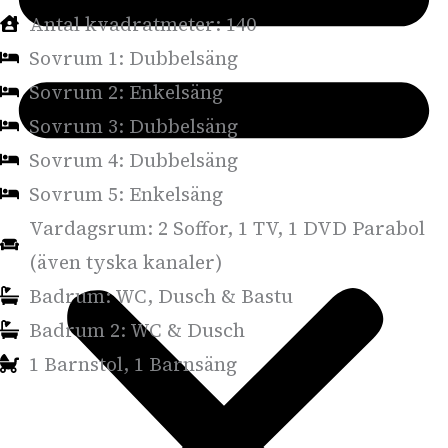
Antal kvadratmeter: 140
Sovrum 1: Dubbelsäng
Sovrum 2: Enkelsäng
Sovrum 3: Dubbelsäng
Sovrum 4: Dubbelsäng
Sovrum 5: Enkelsäng
Vardagsrum: 2 Soffor, 1 TV, 1 DVD Parabol
(även tyska kanaler)
Badrum: WC, Dusch & Bastu
Badrum 2: WC & Dusch
1 Barnstol, 1 Barnsäng
I köket
El