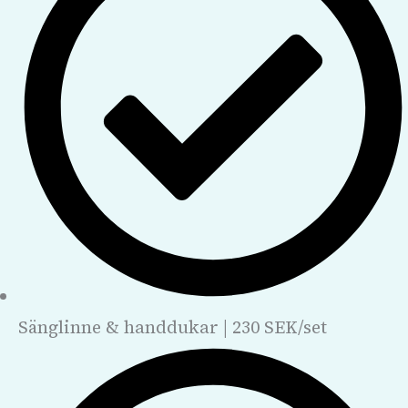
Sänglinne & handdukar | 230 SEK/set