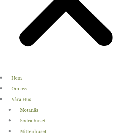
spis, Diskmaskin, Kyl/frys, Micro, Kaffebrygga
re, Vattenkokare
Hem
Om oss
Våra Hus
Motanäs
Södra huset
Mittenhuset