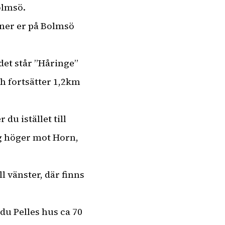
olmsö.
nner er på Bolmsö
det står ”Håringe”
ch fortsätter 1,2km
 du istället till
g höger mot Horn,
ll vänster, där finns
 du Pelles hus ca 70